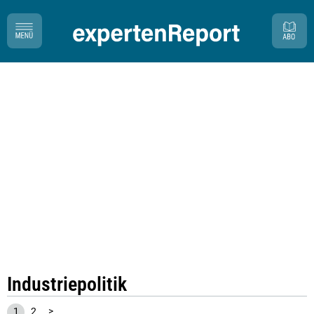
Industriepolitik
1
2
>