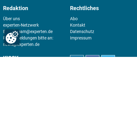
Redaktion
Rechtliches
Über uns
Abo
experten-Netzwerk
Kontakt
E-Mail:
team@experten.de
Datenschutz
Pressemeldungen bitte an:
Impressum
news@experten.de
KIOSK
Unsere Magazine gibt es digital
im
Kiosk
.
Abo
Hier geht's zum Print Abo und
zum gesamten Online Angebot
des expertenReport.
Jetzt anmelden!