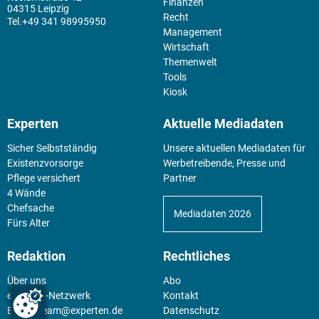
Finanzen
04315 Leipzig
Recht
+49 341 98995950
Management
Wirtschaft
Themenwelt
Tools
Kiosk
Experten
Aktuelle Mediadaten
Sicher Selbstständig
Unsere aktuellen Mediadaten für
Existenz­vorsorge
Werbetreibende, Presse und
Pflege versichert
Partner
4 Wände
Chefsache
Mediadaten 2026
Fürs Alter
Redaktion
Rechtliches
Über uns
Abo
experten-Netzwerk
Kontakt
E-Mail:
team@experten.de
Datenschutz