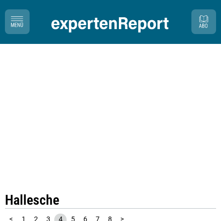
Hallesche
<
1
2
3
4
5
6
7
8
>