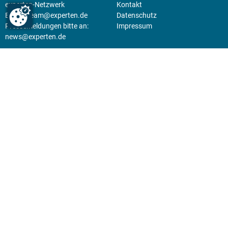
experten-Netzwerk
Kontakt
E-Mail:
team@experten.de
Datenschutz
Pressemeldungen bitte an:
Impressum
news@experten.de
KIOSK
Unsere Magazine gibt es digital
im
Kiosk
.
Abo
Hier geht's zum Print Abo und
zum gesamten Online Angebot
des expertenReport.
Jetzt anmelden!
© 2026 experten-netzwerk GmbH