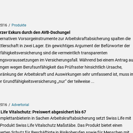
2016
Produkte
urzer Exkurs durch den AVB-Dschungel
ternativen Vorsorgeinstrumente zur Arbeitskraftabsicherung spalten die
tlerschaft in zwei Lager. Ein gewichtiges Argument der Befürworter der
ähigkeitsversicherung sind die vermeintlich transparenten
ungsvoraussetzungen im Versicherungsfall. Während bei einem Antrag au
ngen wegen Berufsunfähigkeit das Prüfraster hinsichtlich Ursache,
hränkung der Arbeitskraft und Auswirkungen sehr umfassend ist, muss i
er Grundfähigkeitsversicherung „nur“ der teilweise ...
2016
Advertorial
Life Vitalschutz: Preiswert abgesichert bis 67
mplettanbieterin in Sachen Arbeitskraftabsicherung setzt Swiss Life mit
Produkt Swiss Life Vitalschutz Maßstäbe. Das Produkt bietet einen
erten Schutz für Beschäftigte in Risikoberufen sowie für Menschen mit