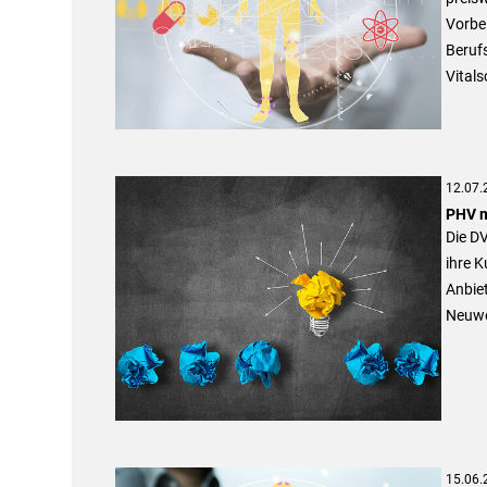
Vorbel
Berufs
Vital
12.07.
PHV m
Die D
ihre K
Anbiet
Neuwe
15.06.