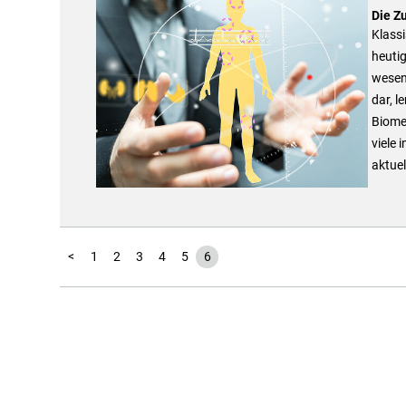
Die Z
Klassi
heutig
wesent
dar, l
Biomet
viele 
aktuell
<
1
2
3
4
5
6