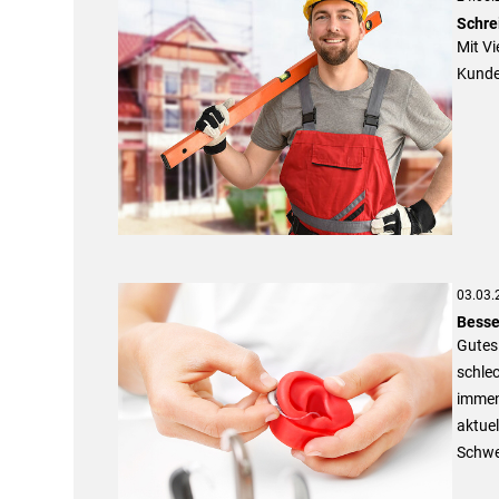
Schre
Mit Vi
Kunden
03.03.
Besse
Gutes
schlec
immen
aktuel
Schwe