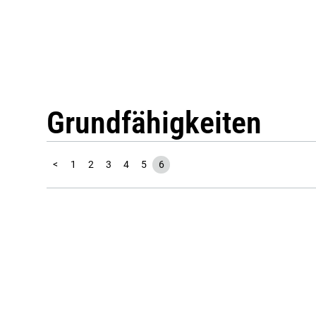
Grundfähigkeiten
<
1
2
3
4
5
6