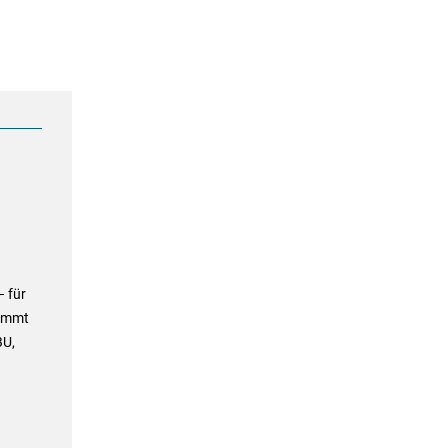
 für
kommt
BU,