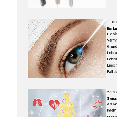
11.10.
Ein k
Die al
Vermit
Grundf
Leist
Leistu
Einsc
Fall d
27.09.
Swiss 
Als Ko
ihrem 
preisw