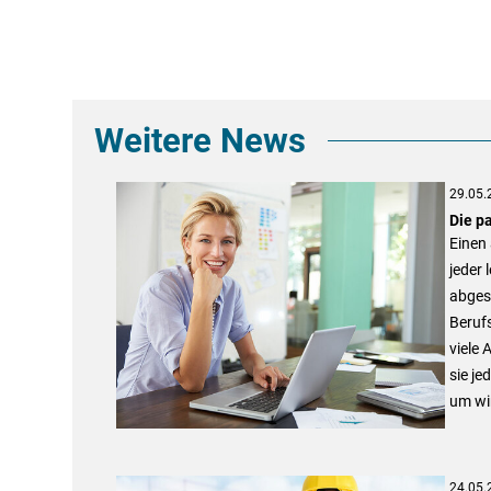
Weitere News
29.05.
Die p
Einen 
jeder 
abgesi
Beruf
viele
sie je
um wir
24.05.