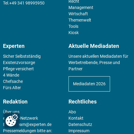
Recht
+49 341 98995950
Management
Wirtschaft
Themenwelt
Tools
Kiosk
Experten
Aktuelle Mediadaten
Sicher Selbstständig
Unsere aktuellen Mediadaten für
Existenz­vorsorge
Werbetreibende, Presse und
Pflege versichert
Partner
4 Wände
Chefsache
Mediadaten 2026
Fürs Alter
Redaktion
Rechtliches
Über uns
Abo
experten-Netzwerk
Kontakt
E-Mail:
team@experten.de
Datenschutz
Pressemeldungen bitte an:
Impressum