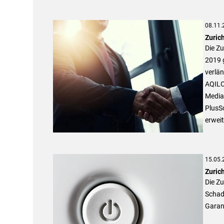
08.11.
Zuric
Die Z
2019 
verlän
AQILO
Media
PlusS
erweit
15.05.
Zuric
Die Z
Schad
Garan