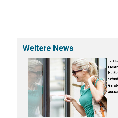
Weitere News
17.11.
Elekt
Heißbe
Schnä
Geräte
aussch