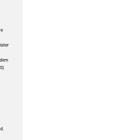
re
ister
 dem
S)
d.