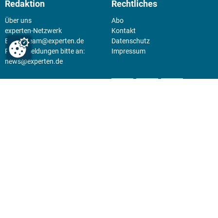
Redaktion
Rechtliches
Über uns
Abo
experten-Netzwerk
Kontakt
E-Mail:
team@experten.de
Datenschutz
Pressemeldungen bitte an:
Impressum
news@experten.de
KIOSK
Unsere Magazine gibt es digital
im
Kiosk
.
Abo
Hier geht's zum Print Abo und
zum gesamten Online Angebot
des expertenReport.
Jetzt anmelden!