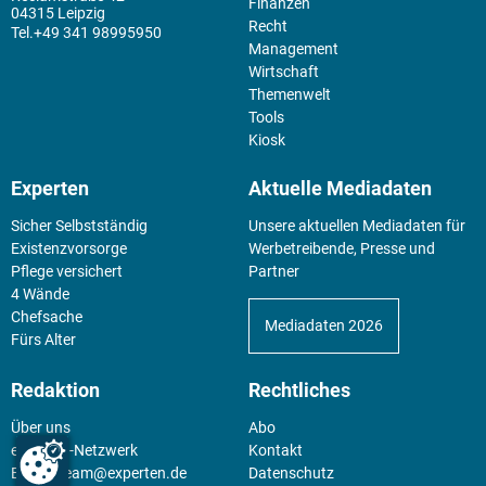
Finanzen
04315 Leipzig
Recht
+49 341 98995950
Management
Wirtschaft
Themenwelt
Tools
Kiosk
Experten
Aktuelle Mediadaten
Sicher Selbstständig
Unsere aktuellen Mediadaten für
Existenz­vorsorge
Werbetreibende, Presse und
Pflege versichert
Partner
4 Wände
Chefsache
Mediadaten 2026
Fürs Alter
Redaktion
Rechtliches
Über uns
Abo
experten-Netzwerk
Kontakt
E-Mail:
team@experten.de
Datenschutz