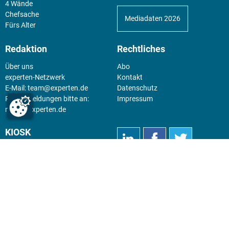
4 Wände
Chefsache
Mediadaten 2026
Fürs Alter
Redaktion
Rechtliches
Über uns
Abo
experten-Netzwerk
Kontakt
E-Mail:
team@experten.de
Datenschutz
Pressemeldungen bitte an:
Impressum
news@experten.de
KIOSK
Unsere Magazine gibt es digital
im
Kiosk
.
Abo
Hier geht's zum Print Abo und
zum gesamten Online Angebot
des expertenReport.