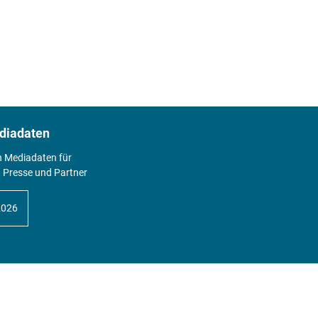
diadaten
n Mediadaten für
 Presse und Partner
2026
Abo
Hier geht's zum Print Abo und zum
gesamten Online Angebot des