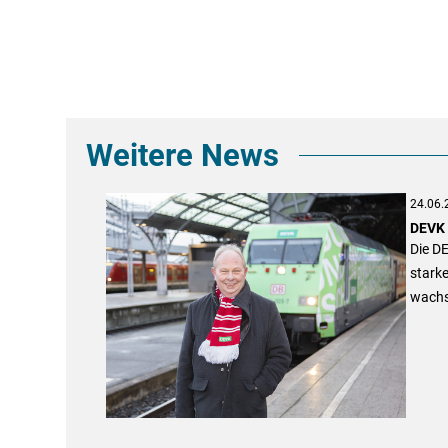
Weitere News
24.06.
DEVK 
Die DE
starke
wachs