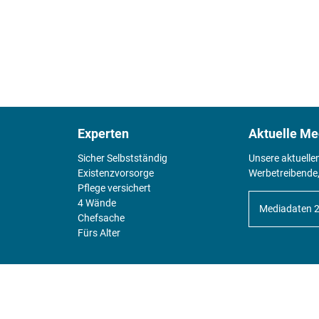
Experten
Aktuelle Me
Sicher Selbstständig
Unsere aktuelle
Existenz­vorsorge
Werbetreibende,
Pflege versichert
4 Wände
Mediadaten 
Chefsache
Fürs Alter
KIOSK
Unsere Magazine gibt es digital im