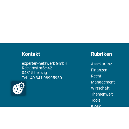
Kontakt
Rubriken
experten-netzwerk GmbH
Assekuranz
Reclamstraße 42
Finanzen
04315 Leipzig
Recht
+49 341 98995950
Management
Wirtschaft
Themenwelt
Tools
Kiosk
Redaktion
Rechtliches
Über uns
Abo