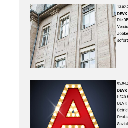
13.02.
DEVK 
Die DE
Versi
Jöbke
sofor
05.04.
DEVK 
Fitch 
DEVK 
Betri
Deuts
Sozial