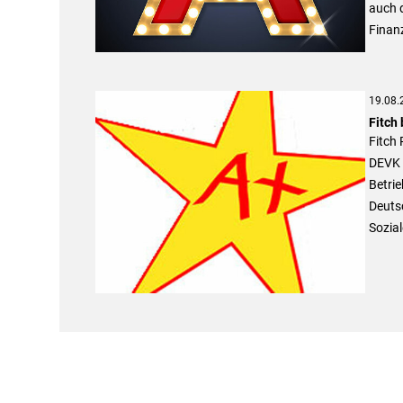
auch d
Finanz
19.08.
Fitch 
Fitch 
DEVK 
Betri
Deuts
Sozia