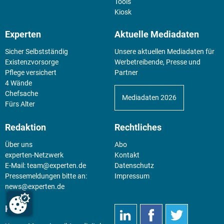
Tools
Kiosk
Experten
Aktuelle Mediadaten
Sicher Selbstständig
Unsere aktuellen Mediadaten für
Existenz­vorsorge
Werbetreibende, Presse und
Pflege versichert
Partner
4 Wände
Chefsache
Mediadaten 2026
Fürs Alter
Redaktion
Rechtliches
Über uns
Abo
experten-Netzwerk
Kontakt
E-Mail:
team@experten.de
Datenschutz
Pressemeldungen bitte an:
Impressum
news@experten.de
KIOSK