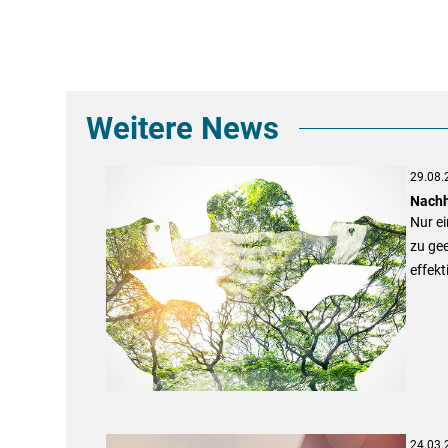
Weitere News
29.08.
Nachh
Nur ei
zu ge
effekt
24.03.