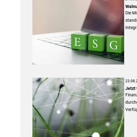
Walnu
Die Mi
standa
Integr
23.08.
Jetzt 
Finanz
durchg
Verfüg