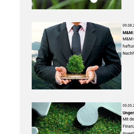
09.08.
M&M: 
M&M O
haftun
Nachh
05.05.
Ungen
Mit de
Finan
Invest