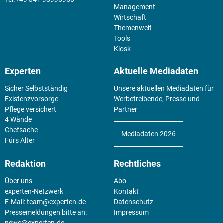
Management
Wirtschaft
Themenwelt
Tools
Kiosk
Experten
Aktuelle Mediadaten
Sicher Selbstständig
Unsere aktuellen Mediadaten für
Existenz­vorsorge
Werbetreibende, Presse und
Pflege versichert
Partner
4 Wände
Chefsache
Mediadaten 2026
Fürs Alter
Redaktion
Rechtliches
Über uns
Abo
experten-Netzwerk
Kontakt
E-Mail:
team@experten.de
Datenschutz
Pressemeldungen bitte an:
Impressum
news@experten.de