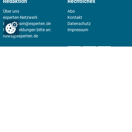
Redaktion
Rechtliches
Über uns
Abo
experten-Netzwerk
Kontakt
E-Mail:
team@experten.de
Datenschutz
Pressemeldungen bitte an:
Impressum
news@experten.de
KIOSK
Unsere Magazine gibt es digital
im
Kiosk
.
Abo
Hier geht's zum Print Abo und
zum gesamten Online Angebot
des expertenReport.
Jetzt anmelden!