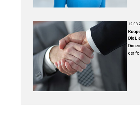
12.08.
Koope
Die Li
Dimen
der f