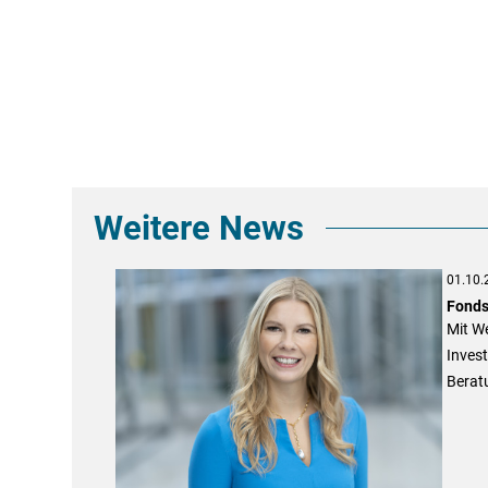
Weitere News
01.10.
Fonds
Mit We
Invest
Berat