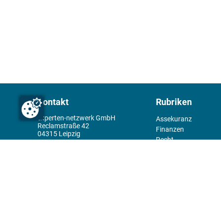
Kontakt
Rubriken
experten-netzwerk GmbH
Assekuranz
Reclamstraße 42
Finanzen
04315 Leipzig
Recht
+49 341 98995950
Management
Wirtschaft
Themenwelt
Tools
Kiosk
Redaktion
Rechtliches