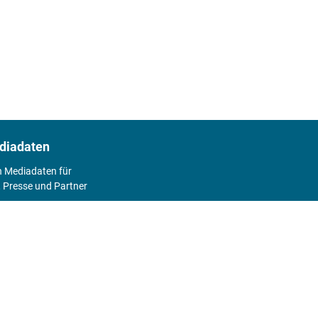
diadaten
n Mediadaten für
 Presse und Partner
2026
Abo
Hier geht's zum Print Abo und zum