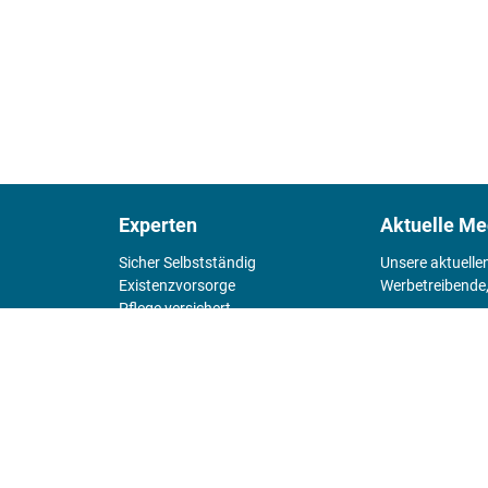
Experten
Aktuelle Me
Sicher Selbstständig
Unsere aktuelle
Existenz­vorsorge
Werbetreibende,
Pflege versichert
4 Wände
Mediadaten 
Chefsache
Fürs Alter
KIOSK