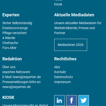
Kiosk
Experten
Aktuelle Mediadaten
Sicher Selbstständig
Unsere aktuellen Mediadaten für
Existenz­vorsorge
Werbetreibende, Presse und
Pflege versichert
Partner
4 Wände
Chefsache
Mediadaten 2026
Fürs Alter
Redaktion
Rechtliches
Über uns
Abo
experten-Netzwerk
Kontakt
E-Mail:
team@experten.de
Datenschutz
Pressemeldungen bitte an:
Impressum
news@experten.de
KIOSK
Unsere Magazine gibt es digital