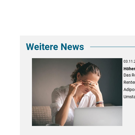
Weitere News
03.11.
Höher
Das Re
Rente
Adipo
Umsta