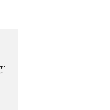
gen,
sem