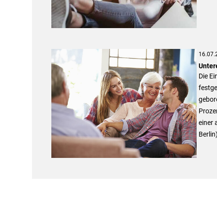
16.07.
Unter
Die Ei
festge
gebore
Prozen
einer 
Berlin