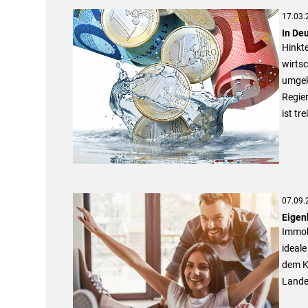
17.03.
In De
Hinkt
wirtsc
umgek
Regie
ist tr
07.09.
Eigen
Immob
ideal
dem K
Lande