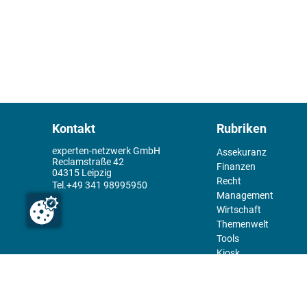
Kontakt
Rubriken
experten-netzwerk GmbH
Assekuranz
Reclamstraße 42
Finanzen
04315 Leipzig
Recht
+49 341 98995950
Management
Wirtschaft
Themenwelt
Tools
Kiosk
Redaktion
Rechtliches
Über uns
Abo