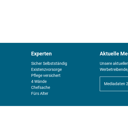
Experten
Aktuelle Me
Sicher Selbstständig
Unsere aktuelle
Existenz­vorsorge
Werbetreibende,
Pflege versichert
4 Wände
Mediadaten 
Chefsache
Fürs Alter
KIOSK
Unsere Magazine gibt es digital im