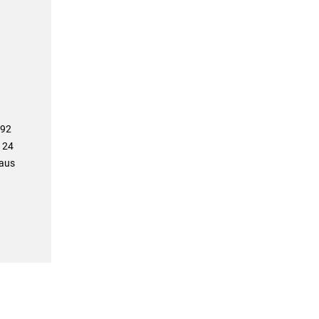
992
 24
 aus