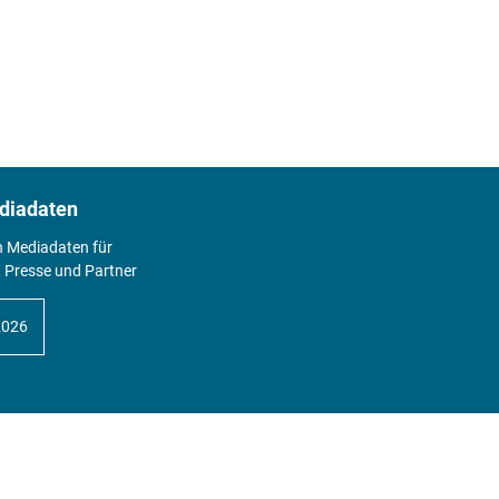
diadaten
n Mediadaten für
 Presse und Partner
2026
Abo
Hier geht's zum Print Abo und zum
gesamten Online Angebot des