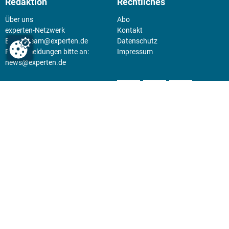
Redaktion
Rechtliches
Über uns
Abo
experten-Netzwerk
Kontakt
E-Mail:
team@experten.de
Datenschutz
Pressemeldungen bitte an:
Impressum
news@experten.de
KIOSK
Unsere Magazine gibt es digital
im
Kiosk
.
Abo
Hier geht's zum Print Abo und
zum gesamten Online Angebot
des expertenReport.
Jetzt anmelden!