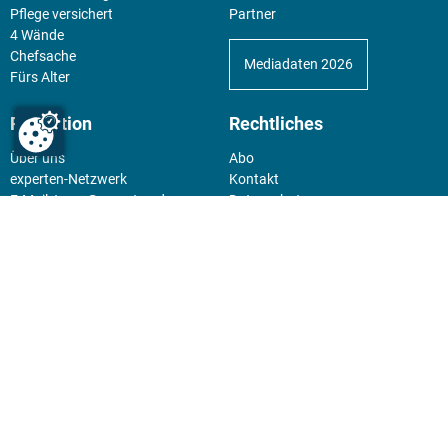
Pflege versichert
Partner
4 Wände
Chefsache
Mediadaten 2026
Fürs Alter
Redaktion
Rechtliches
Über uns
Abo
experten-Netzwerk
Kontakt
E-Mail:
team@experten.de
Datenschutz
Pressemeldungen bitte an:
Impressum
news@experten.de
KIOSK
Unsere Magazine gibt es digital
im
Kiosk
.
Abo
Hier geht's zum Print Abo und
zum gesamten Online Angebot