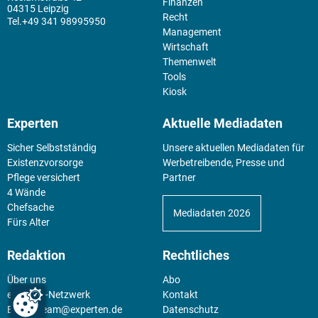
Finanzen
04315 Leipzig
Recht
+49 341 98995950
Management
Wirtschaft
Themenwelt
Tools
Kiosk
Experten
Aktuelle Mediadaten
Sicher Selbstständig
Unsere aktuellen Mediadaten für
Existenz­vorsorge
Werbetreibende, Presse und
Pflege versichert
Partner
4 Wände
Chefsache
Mediadaten 2026
Fürs Alter
Redaktion
Rechtliches
Über uns
Abo
experten-Netzwerk
Kontakt
E-Mail:
team@experten.de
Datenschutz