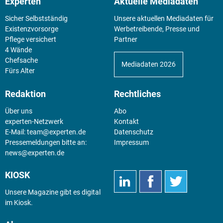
Experten
Aktuelle Mediadaten
Sicher Selbstständig
Unsere aktuellen Mediadaten für
Existenz­vorsorge
Werbetreibende, Presse und
Pflege versichert
Partner
4 Wände
Chefsache
Mediadaten 2026
Fürs Alter
Redaktion
Rechtliches
Über uns
Abo
experten-Netzwerk
Kontakt
E-Mail:
team@experten.de
Datenschutz
Pressemeldungen bitte an:
Impressum
news@experten.de
KIOSK
Unsere Magazine gibt es digital
im
Kiosk
.