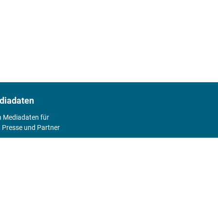
diadaten
n Mediadaten für
 Presse und Partner
2026
Abo
Hier geht's zum Print Abo und zum