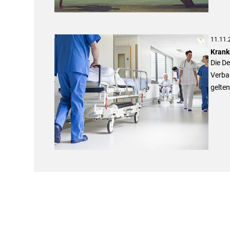
11.11.
Krank
Die D
Verba
gelte