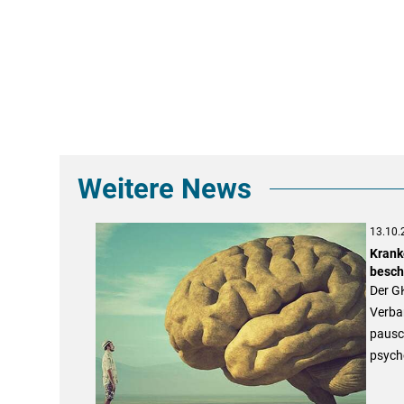
Weitere News
13.10.
Krank
besch
Der G
Verba
pausc
psych