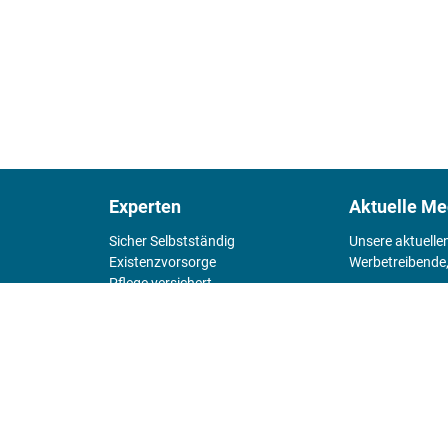
Experten
Aktuelle Me
Sicher Selbstständig
Unsere aktuelle
Existenz­vorsorge
Werbetreibende,
Pflege versichert
4 Wände
Mediadaten 
Chefsache
Fürs Alter
KIOSK