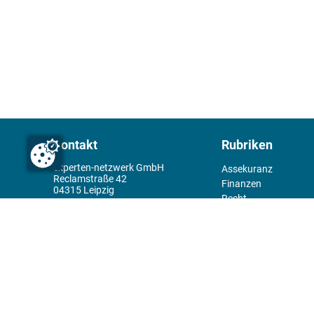
Kontakt
Rubriken
experten-netzwerk GmbH
Assekuranz
Reclamstraße 42
Finanzen
04315 Leipzig
Recht
+49 341 98995950
Management
Wirtschaft
Themenwelt
Tools
Kiosk
Redaktion
Rechtliches