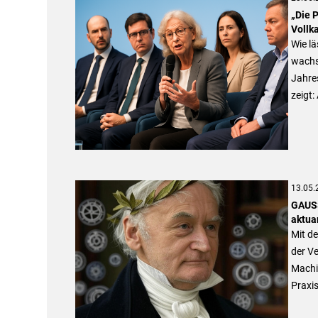
„Die 
Vollk
Wie lä
wachs
Jahre
zeigt:
13.05.
GAUSS
aktua
Mit d
der V
Machi
Praxis