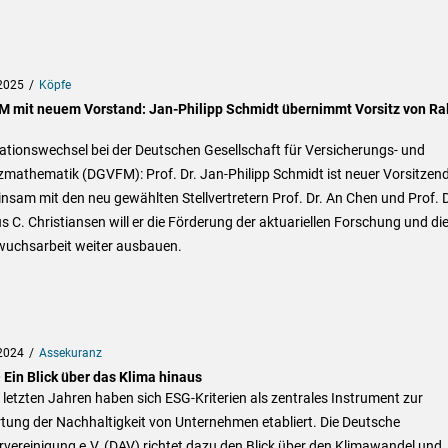
2025
Köpfe
 mit neuem Vorstand: Jan-Philipp Schmidt übernimmt Vorsitz von Ral
ationswechsel bei der Deutschen Gesellschaft für Versicherungs- und
mathematik (DGVFM): Prof. Dr. Jan-Philipp Schmidt ist neuer Vorsitzend
sam mit den neu gewählten Stellvertretern Prof. Dr. An Chen und Prof. D
 C. Christiansen will er die Förderung der aktuariellen Forschung und di
uchsarbeit weiter ausbauen.
2024
Assekuranz
 Ein Blick über das Klima hinaus
 letzten Jahren haben sich ESG-Kriterien als zentrales Instrument zur
tung der Nachhaltigkeit von Unternehmen etabliert. Die Deutsche
vereinigung e.V. (DAV) richtet dazu den Blick über den Klimawandel und