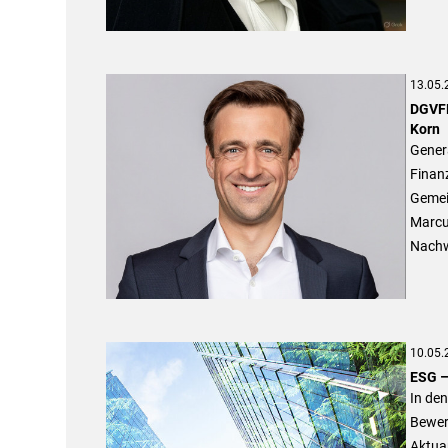
13.05.
DGVFM
Korn
Gener
Finanz
Gemein
Marcus
Nachw
10.05.
ESG –
In den
Bewer
Aktuar