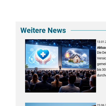
Weitere News
13.01.
Aktua
Die De
Versi
gemei
bis 30
durch
23.06.