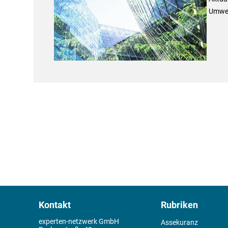
Umwel
Kontakt
Rubriken
experten-netzwerk GmbH
Assekuranz