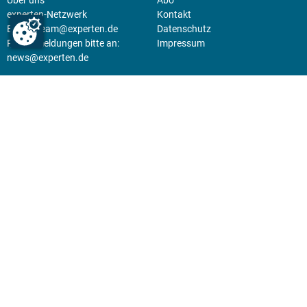
experten-Netzwerk
Kontakt
E-Mail:
team@experten.de
Datenschutz
Pressemeldungen bitte an:
Impressum
news@experten.de
KIOSK
Unsere Magazine gibt es digital
im
Kiosk
.
Abo
Hier geht's zum Print Abo und
zum gesamten Online Angebot
des expertenReport.
Jetzt anmelden!
© 2026 experten-netzwerk GmbH