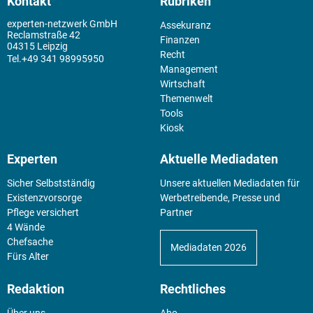
Kontakt
Rubriken
experten-netzwerk GmbH
Assekuranz
Reclamstraße 42
Finanzen
04315 Leipzig
Recht
+49 341 98995950
Management
Wirtschaft
Themenwelt
Tools
Kiosk
Experten
Aktuelle Mediadaten
Sicher Selbstständig
Unsere aktuellen Mediadaten für
Existenz­vorsorge
Werbetreibende, Presse und
Pflege versichert
Partner
4 Wände
Chefsache
Mediadaten 2026
Fürs Alter
Redaktion
Rechtliches
Über uns
Abo