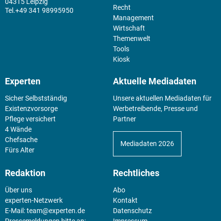
04315 Leipzig
Recht
+49 341 98995950
Management
Wirtschaft
Themenwelt
Tools
Kiosk
Experten
Aktuelle Mediadaten
Sicher Selbstständig
Unsere aktuellen Mediadaten für
Existenz­vorsorge
Werbetreibende, Presse und
Pflege versichert
Partner
4 Wände
Chefsache
Mediadaten 2026
Fürs Alter
Redaktion
Rechtliches
Über uns
Abo
experten-Netzwerk
Kontakt
E-Mail:
team@experten.de
Datenschutz
Pressemeldungen bitte an:
Impressum