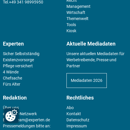
Recht
+49 341 98995950
Management
Wirtschaft
Themenwelt
Tools
Kiosk
Experten
Aktuelle Mediadaten
Sicher Selbstständig
Unsere aktuellen Mediadaten für
Existenz­vorsorge
Werbetreibende, Presse und
Pflege versichert
Partner
4 Wände
Chefsache
Mediadaten 2026
Fürs Alter
Redaktion
Rechtliches
Über uns
Abo
experten-Netzwerk
Kontakt
E-Mail:
team@experten.de
Datenschutz
Pressemeldungen bitte an:
Impressum