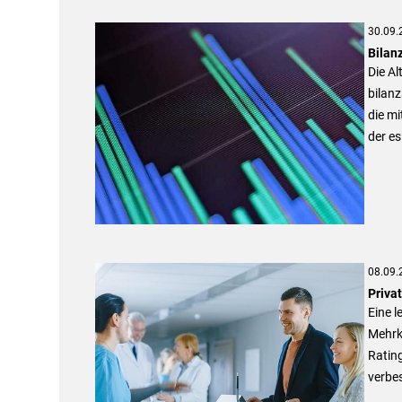
30.09.
Bilan
Die Al
bilanz
die m
der es
08.09.
Priva
Eine l
Mehrk
Ratin
verbe