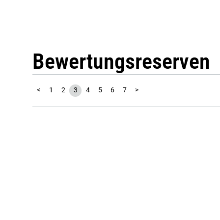
Bewertungsreserven
<
1
2
3
4
5
6
7
>