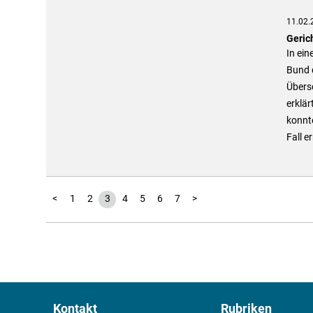
11.02.
Gerich
In ei
Bund d
Übers
erklä
konnte
Fall 
<
1
2
3
4
5
6
7
>
Kontakt
Rubriken