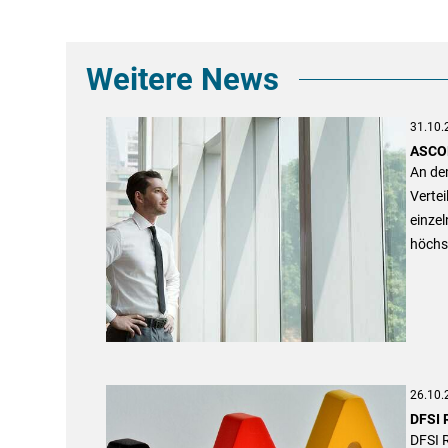
Weitere News
31.10.
ASCOR
An de
Vertei
einze
höchs
26.10.
DFSI 
DFSI 