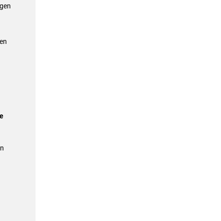
egen
den
e
en