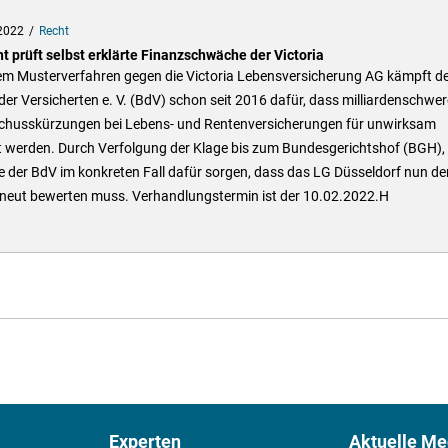
2022
Recht
t prüft selbst erklärte Finanzschwäche der Victoria
nem Musterverfahren gegen die Victoria Lebensversicherung AG kämpft d
er Versicherten e. V. (BdV) schon seit 2016 dafür, dass milliardenschwer
chusskürzungen bei Lebens- und Rentenversicherungen für unwirksam
rt werden. Durch Verfolgung der Klage bis zum Bundesgerichtshof (BGH),
 der BdV im konkreten Fall dafür sorgen, dass das LG Düsseldorf nun de
erneut bewerten muss. Verhandlungstermin ist der 10.02.2022.H
Experten
Aktuelle Me