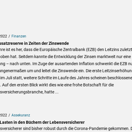
2022
Finanzen
usatzreserve in Zeiten der Zinswende
hre ist es her, dass die Europäische Zentralbank (EZB) den Leitzins zuletz
oben hat. Seitdem kannte die Entwicklung der Zinsen marktweit nur eine
ung – nach unten. Im Zuge der ausartenden Inflation schwenkt die EZB n
ngenermaßen um und leitet die Zinswende ein. Die erste Leitzinserhöhu
 im Juli statt, weitere Schritte im Laufe des Jahres scheinen beschlossen
 Auf den ersten Blick wirkt dies wie eine frohe Botschaft für die
versicherungsbranche, hatte ...
2022
Assekuranz
e Lasten in den Büchern der Lebensversicherer
sversicherer sind bisher robust durch die Corona-Pandemie gekommen. 