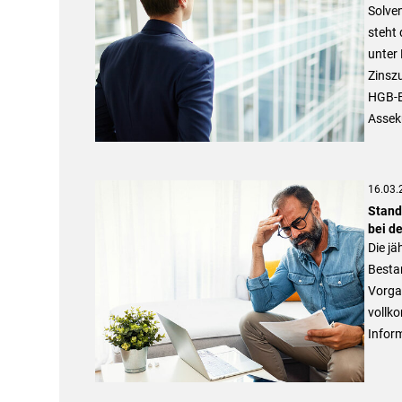
Solve
steht 
unter 
Zinszu
HGB-Bi
Asseku
16.03.
Stand
bei de
Die jä
Bestan
Vorga
vollk
Inform