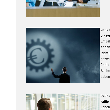
20.07.
Zinsz
Elf Ja
angeh
Richt
gezwu
findet
Sache.
Lebens
29.06.
Still
Leben