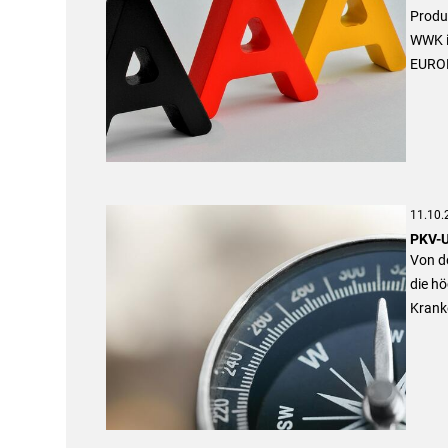
Produk
WWK ih
EUROP
11.10.
PKV-U
Von d
die h
Krank