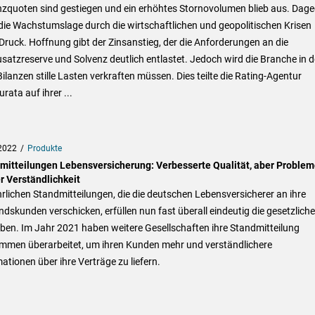
nzquoten sind gestiegen und ein erhöhtes Stornovolumen blieb aus. Dag
die Wachstumslage durch die wirtschaftlichen und geopolitischen Krisen
Druck. Hoffnung gibt der Zinsanstieg, der die Anforderungen an die
satzreserve und Solvenz deutlich entlastet. Jedoch wird die Branche in 
lanzen stille Lasten verkraften müssen. Dies teilte die Rating-Agentur
rata auf ihrer ...
2022
Produkte
mitteilungen Lebensversicherung: Verbesserte Qualität, aber Problem
r Verständlichkeit
hrlichen Standmitteilungen, die die deutschen Lebensversicherer an ihre
dskunden verschicken, erfüllen nun fast überall eindeutig die gesetzlich
ben. Im Jahr 2021 haben weitere Gesellschaften ihre Standmitteilung
ommen überarbeitet, um ihren Kunden mehr und verständlichere
ationen über ihre Verträge zu liefern.