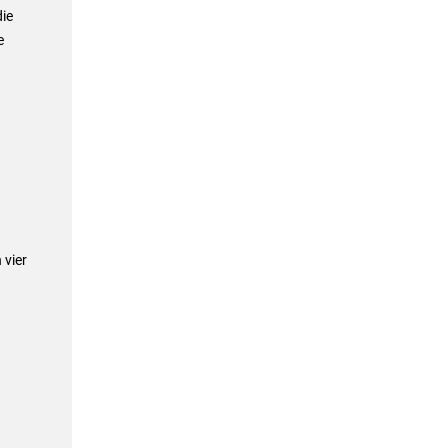
die
e
 vier