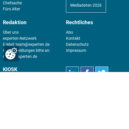
Chefsache
Mediadaten 2026
Fürs Alter
Redaktion
Rechtliches
Über uns
Abo
experten-Netzwerk
Kontakt
E-Mail:
team@experten.de
Datenschutz
Pressemeldungen bitte an:
Impressum
news@experten.de
KIOSK
Unsere Magazine gibt es digital
im
Kiosk
.
Abo
Hier geht's zum Print Abo und
zum gesamten Online Angebot
des expertenReport.
Jetzt anmelden!