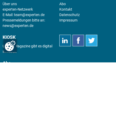
Über uns
Abo
experten-Netzwerk
Kontakt
E-Mail:
team@experten.de
Datenschutz
Pressemeldungen bitte an:
Impressum
news@experten.de
KIOSK
Unsere Magazine gibt es digital
im
Kiosk
.
Abo
Hier geht's zum Print Abo und
zum gesamten Online Angebot
des expertenReport.
Jetzt anmelden!
© 2026 experten-netzwerk GmbH