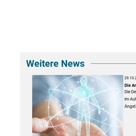
Weitere News
29.10.
Die A
Die D
im Auf
Ängste