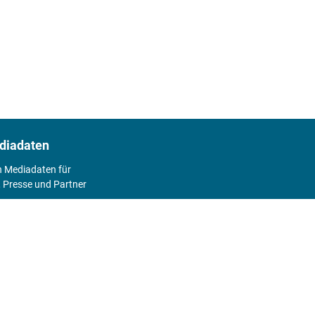
diadaten
n Mediadaten für
 Presse und Partner
2026
Abo
Hier geht's zum Print Abo und zum