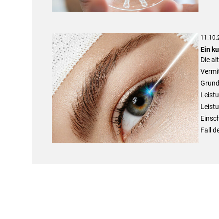
11.10.
Ein k
Die al
Vermit
Grundf
Leist
Leistu
Einsc
Fall d