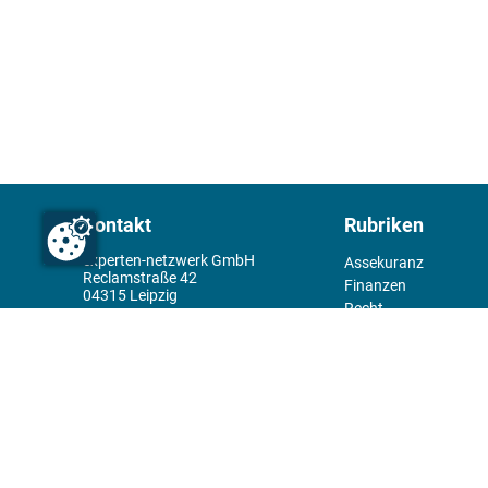
Kontakt
Rubriken
experten-netzwerk GmbH
Assekuranz
Reclamstraße 42
Finanzen
04315 Leipzig
Recht
+49 341 98995950
Management
Wirtschaft
Themenwelt
Tools
Kiosk
Redaktion
Rechtliches