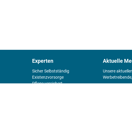
Experten
Aktuelle Me
Sicher Selbstständig
Unsere aktuelle
Existenz­vorsorge
Werbetreibende,
Pflege versichert
4 Wände
Mediadaten 
Chefsache
Fürs Alter
KIOSK