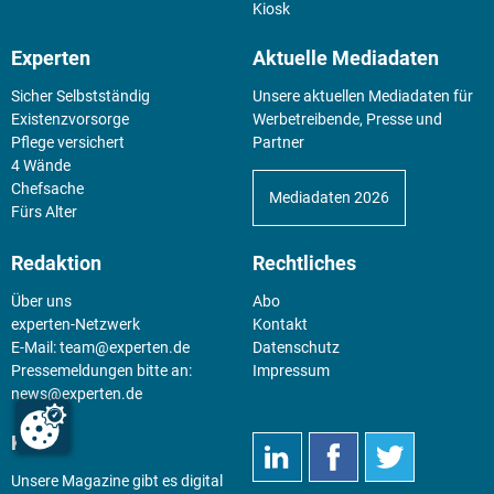
Kiosk
Experten
Aktuelle Mediadaten
Sicher Selbstständig
Unsere aktuellen Mediadaten für
Existenz­vorsorge
Werbetreibende, Presse und
Pflege versichert
Partner
4 Wände
Chefsache
Mediadaten 2026
Fürs Alter
Redaktion
Rechtliches
Über uns
Abo
experten-Netzwerk
Kontakt
E-Mail:
team@experten.de
Datenschutz
Pressemeldungen bitte an:
Impressum
news@experten.de
KIOSK
Unsere Magazine gibt es digital