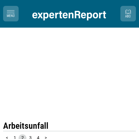
Arbeitsunfall
<
1
2
3
4
>