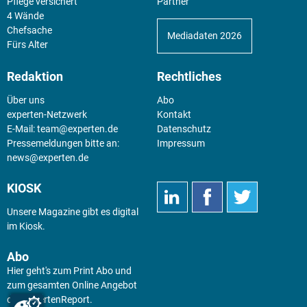
Pflege versichert
Partner
4 Wände
Chefsache
Mediadaten 2026
Fürs Alter
Redaktion
Rechtliches
Über uns
Abo
experten-Netzwerk
Kontakt
E-Mail:
team@experten.de
Datenschutz
Pressemeldungen bitte an:
Impressum
news@experten.de
KIOSK
Unsere Magazine gibt es digital
im
Kiosk
.
Abo
Hier geht's zum Print Abo und
zum gesamten Online Angebot
des expertenReport.