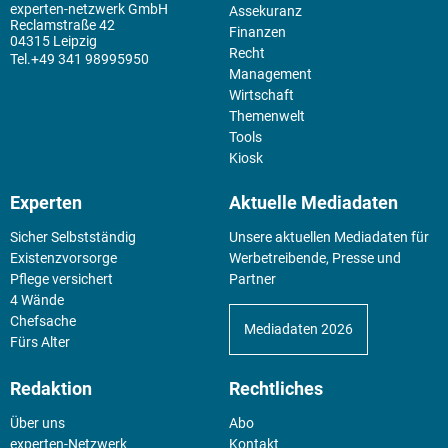
experten-netzwerk GmbH
Assekuranz
Reclamstraße 42
Finanzen
04315 Leipzig
Recht
+49 341 98995950
Management
Wirtschaft
Themenwelt
Tools
Kiosk
Experten
Aktuelle Mediadaten
Sicher Selbstständig
Unsere aktuellen Mediadaten für
Existenz­vorsorge
Werbetreibende, Presse und
Pflege versichert
Partner
4 Wände
Chefsache
Mediadaten 2026
Fürs Alter
Redaktion
Rechtliches
Über uns
Abo
experten-Netzwerk
Kontakt