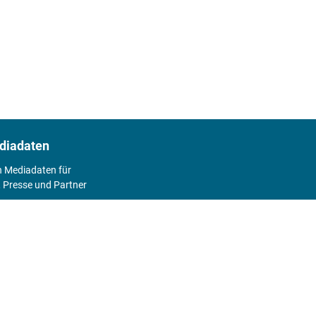
diadaten
n Mediadaten für
 Presse und Partner
2026
Abo
Hier geht's zum Print Abo und zum