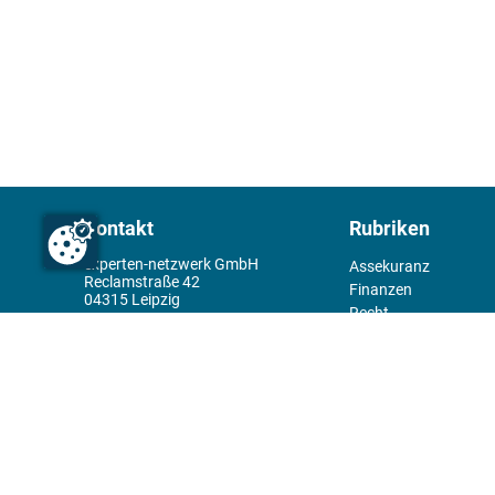
Kontakt
Rubriken
experten-netzwerk GmbH
Assekuranz
Reclamstraße 42
Finanzen
04315 Leipzig
Recht
+49 341 98995950
Management
Wirtschaft
Themenwelt
Tools
Kiosk
Redaktion
Rechtliches