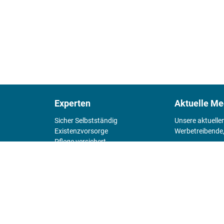
Experten
Aktuelle Me
Sicher Selbstständig
Unsere aktuelle
Existenz­vorsorge
Werbetreibende,
Pflege versichert
4 Wände
Mediadaten 
Chefsache
Fürs Alter
KIOSK