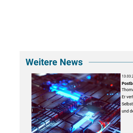
Weitere News
13.03.
Postb
Thomas
Er ver
Selbst
und d