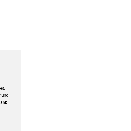
es.
r und
bank