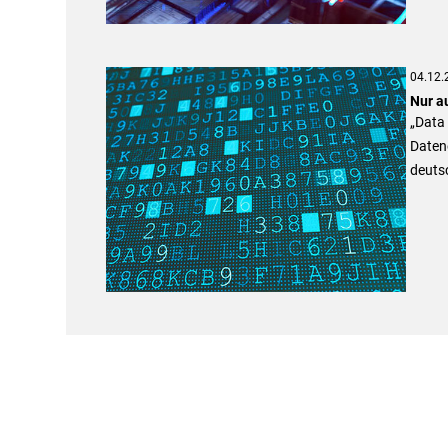
04.12.
Nur a
„Data 
Datene
deutsc