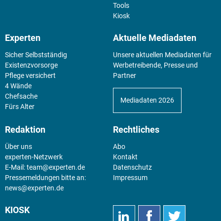
Tools
Kiosk
Experten
Aktuelle Mediadaten
Sicher Selbstständig
Unsere aktuellen Mediadaten für
Existenz­vorsorge
Werbetreibende, Presse und
Pflege versichert
Partner
4 Wände
Chefsache
Mediadaten 2026
Fürs Alter
Redaktion
Rechtliches
Über uns
Abo
experten-Netzwerk
Kontakt
E-Mail:
team@experten.de
Datenschutz
Pressemeldungen bitte an:
Impressum
news@experten.de
KIOSK