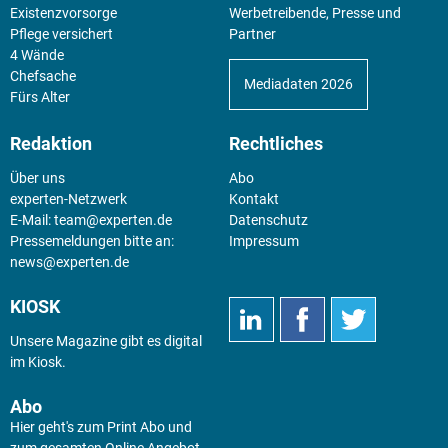
Sicher Selbstständig
Unsere aktuellen Mediadaten für
Existenz­vorsorge
Werbetreibende, Presse und
Pflege versichert
Partner
4 Wände
Chefsache
Mediadaten 2026
Fürs Alter
Redaktion
Rechtliches
Über uns
Abo
experten-Netzwerk
Kontakt
E-Mail:
team@experten.de
Datenschutz
Pressemeldungen bitte an:
Impressum
news@experten.de
KIOSK
Unsere Magazine gibt es digital
im
Kiosk
.
Abo
Hier geht's zum Print Abo und