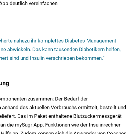
App deutlich vereinfachen.
cherte nahezu ihr komplettes Diabetes-Management
ne abwickeln. Das kann tausenden Diabetikern helfen,
hert sind und Insulin verschrieben bekommen.“
zung
 Komponenten zusammen: Der Bedarf der
 anhand des aktuellen Verbrauchs ermittelt, bestellt und
eliefert. Das im Paket enthaltene Blutzuckermessgerät
t an die mySugr App. Funktionen wie der Insulinrechner
e Hilfe an. Zudem können sich die Anwender von Coaches