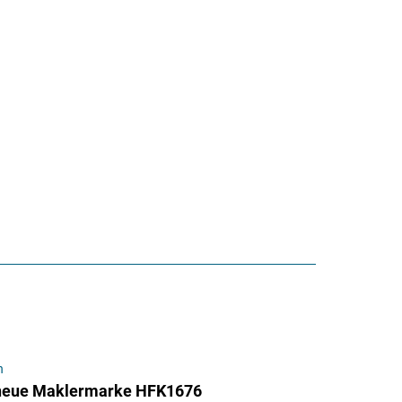
n
t neue Maklermarke HFK1676