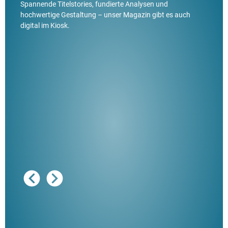
Spannende Titelstories, fundierte Analysen und
hochwertige Gestaltung – unser Magazin gibt es auch
digital im Kiosk.
Ausg
"De
Her
ble