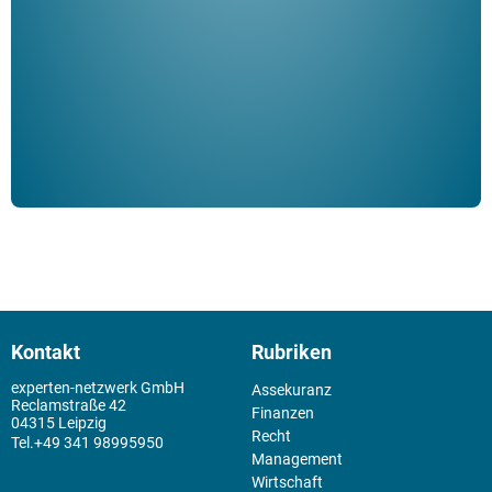
Klau
Schm
der 
Kontakt
Rubriken
experten-netzwerk GmbH
Assekuranz
Reclamstraße 42
Finanzen
04315 Leipzig
Recht
+49 341 98995950
Management
Wirtschaft