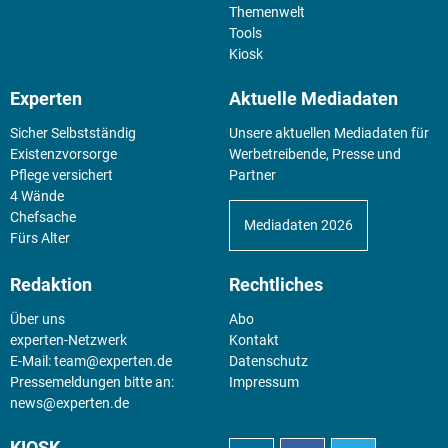
Themenwelt
Tools
Kiosk
Experten
Aktuelle Mediadaten
Sicher Selbstständig
Unsere aktuellen Mediadaten für
Existenz­vorsorge
Werbetreibende, Presse und
Pflege versichert
Partner
4 Wände
Chefsache
Mediadaten 2026
Fürs Alter
Redaktion
Rechtliches
Über uns
Abo
experten-Netzwerk
Kontakt
E-Mail:
team@experten.de
Datenschutz
Pressemeldungen bitte an:
Impressum
news@experten.de
KIOSK