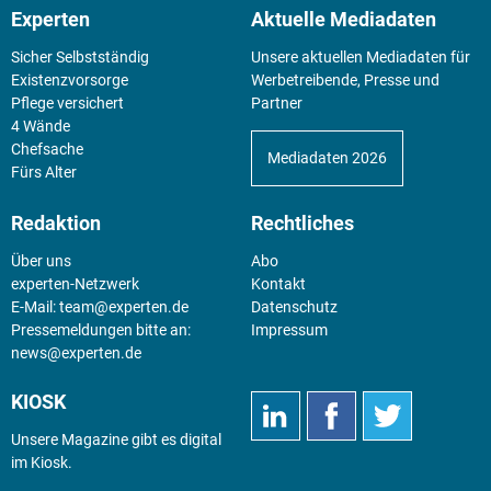
Experten
Aktuelle Mediadaten
Sicher Selbstständig
Unsere aktuellen Mediadaten für
Existenz­vorsorge
Werbetreibende, Presse und
Pflege versichert
Partner
4 Wände
Chefsache
Mediadaten 2026
Fürs Alter
Redaktion
Rechtliches
Über uns
Abo
experten-Netzwerk
Kontakt
E-Mail:
team@experten.de
Datenschutz
Pressemeldungen bitte an:
Impressum
news@experten.de
KIOSK
Unsere Magazine gibt es digital
im
Kiosk
.