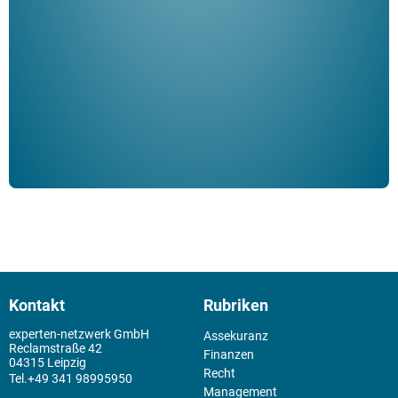
ble
Klau
Schm
der 
Kontakt
Rubriken
experten-netzwerk GmbH
Assekuranz
Reclamstraße 42
Finanzen
04315 Leipzig
Recht
+49 341 98995950
Management