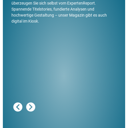
überzeugen Sie sich selbst vom ExpertenReport.
Spannende Titelstories, fundierte Analysen und
hochwertige Gestaltung – unser Magazin gibt es auch
digital im Kiosk.
Ausg
"De
Her