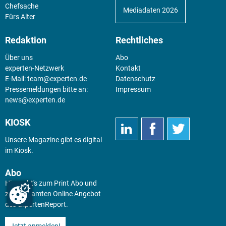
Chefsache
Mediadaten 2026
Fürs Alter
Redaktion
Rechtliches
Über uns
Abo
experten-Netzwerk
Kontakt
E-Mail:
team@experten.de
Datenschutz
Pressemeldungen bitte an:
Impressum
news@experten.de
KIOSK
Unsere Magazine gibt es digital
im
Kiosk
.
Abo
Hier geht's zum Print Abo und
zum gesamten Online Angebot
des expertenReport.
Jetzt anmelden!