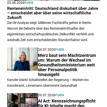
05.08.2026
Politik
Renteneintritt: Deutschland diskutiert über Jahre
– entscheidet aber über seine wirtschaftliche
Zukunft
Die IW-Analyse zeigt: Millionen Fachkräfte gehen in Rente.
Warum die Debatte über das Renteneintrittsalter den
eigentlichen wirtschaftspolitischen Zielkonflikt verfehlt und
weshalb Zeit zum entscheidenden Standortfaktor wird.
24.07.2026
Politik
Merz baut sein Machtzentrum
um: Warum der Wechsel im
Gesundheitsministerium weit
über Personalpolitik
hinausgeht
Kanzler stärkt Schaltstellen der Regierung – Warken ins
Kanzleramt, Linnemann übernimmt Gesundheit
20.07.2026
Politik
AI Act: Kennzeichnungspflicht
für KI-Inhalte macht den