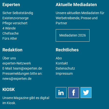
Experten
Aktuelle Mediadaten
Sicher Selbstständig
Unsere aktuellen Mediadaten für
Existenz­vorsorge
Werbetreibende, Presse und
Pflege versichert
Partner
4 Wände
Chefsache
Mediadaten 2026
Fürs Alter
Redaktion
Rechtliches
Über uns
Abo
experten-Netzwerk
Kontakt
E-Mail:
team@experten.de
Datenschutz
Pressemeldungen bitte an:
Impressum
news@experten.de
KIOSK
Unsere Magazine gibt es digital
im
Kiosk
.