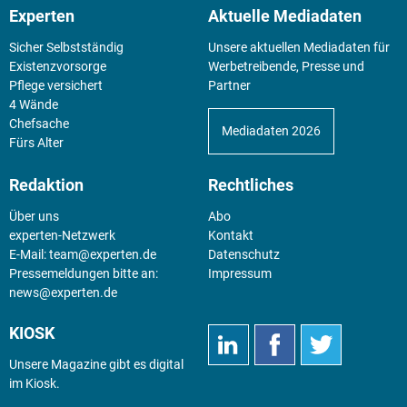
Experten
Aktuelle Mediadaten
Sicher Selbstständig
Unsere aktuellen Mediadaten für
Existenz­vorsorge
Werbetreibende, Presse und
Pflege versichert
Partner
4 Wände
Chefsache
Mediadaten 2026
Fürs Alter
Redaktion
Rechtliches
Über uns
Abo
experten-Netzwerk
Kontakt
E-Mail:
team@experten.de
Datenschutz
Pressemeldungen bitte an:
Impressum
news@experten.de
KIOSK
Unsere Magazine gibt es digital
im
Kiosk
.