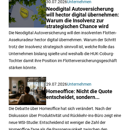
30.07.2026
Unternehmen
Neodigital Autoversicherung
will hector digital übernehmen:
Warum die Insolvenz zur
strategischen Chance wird
Die Neodigital Autoversicherung will den insolventen Flotten-
Assekuradeur hector digital übernehmen. Warum der Schritt
trotz der Insolvenz strategisch sinnvoll ist, welche Rolle das
Unternehmen bislang spielte und weshalb die HUK-Coburg-
Tochter damit ihre Position im Flottenversicherungsgeschäft
stärken könnte.
29.07.2026
Unternehmen
Homeoffice: Nicht die Quote
entscheidet, sondern...
Die Debatte über Homeoffice hat sich verändert. Nach der
Diskussion über Produktivität und Rückkehr-ins-Büro zeigt eine
neue WSI-Studie: Entscheidend ist weniger die Zahl der
Homeoffice-Tage als die Passgenauigkeit zwischen den