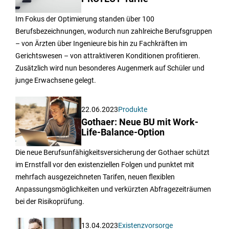
Im Fokus der Optimierung standen über 100
Berufsbezeichnungen, wodurch nun zahlreiche Berufsgruppen
– von Ärzten über Ingenieure bis hin zu Fachkräften im
Gerichtswesen – von attraktiveren Konditionen profitieren.
Zusätzlich wird nun besonderes Augenmerk auf Schüler und
junge Erwachsene gelegt.
22.06.2023
Produkte
Gothaer: Neue BU mit Work-
Life-Balance-Option
Die neue Berufsunfähigkeitsversicherung der Gothaer schützt
im Ernstfall vor den existenziellen Folgen und punktet mit
mehrfach ausgezeichneten Tarifen, neuen flexiblen
Anpassungsmöglichkeiten und verkürzten Abfragezeiträumen
bei der Risikoprüfung.
13.04.2023
Existenzvorsorge