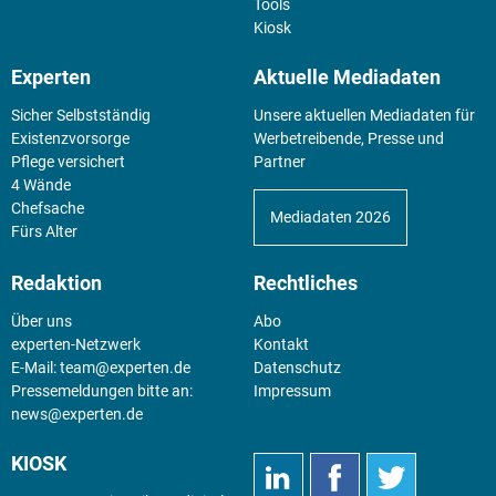
Tools
Kiosk
Experten
Aktuelle Mediadaten
Sicher Selbstständig
Unsere aktuellen Mediadaten für
Existenz­vorsorge
Werbetreibende, Presse und
Pflege versichert
Partner
4 Wände
Chefsache
Mediadaten 2026
Fürs Alter
Redaktion
Rechtliches
Über uns
Abo
experten-Netzwerk
Kontakt
E-Mail:
team@experten.de
Datenschutz
Pressemeldungen bitte an:
Impressum
news@experten.de
KIOSK