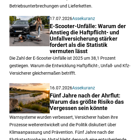
Betriebsunterbrechungen und Lieferketten.
17.07.2026
Assekuranz
E-Scooter-Unfälle: Warum der
Anstieg die Haftpflicht- und
Unfallversicherung stärker
fordert als die Statistik
vermuten lässt
Die Zahl der E-Scooter-Unfälle ist 2025 um 38,1 Prozent
gestiegen. Warum die Entwicklung Haftpflicht-, Unfall- und Kfz-
Versicherer gleichermaßen betrifft.
16.07.2026
Assekuranz
Fünf Jahre nach der Ahrflut:
Warum das größte Risiko das
Vergessen sein könnte
Warnsysteme wurden verbessert, Versicherer haben ihre
Prozesse weiterentwickelt und die Politik diskutiert über
Klimaanpassung und Prävention. Fünf Jahre nach der
Flutkatastrophe im Ahrtal bleibt dennoch eine entscheidende